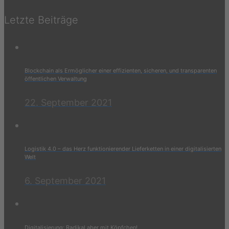
powered by
Usercentrics Consent Management
Platform
&
eRecht24
Letzte Beiträge
Blockchain als Ermöglicher einer effizienten, sicheren, und transparenten
öffentlichen Verwaltung
22. September 2021
Logistik 4.0 – das Herz funktionierender Lieferketten in einer digitalisierten
Welt
6. September 2021
Digitalisierung: Radikal aber mit Köpfchen!