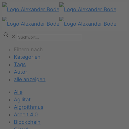
✕
Filtern nach
Kategorien
Tags
Autor
alle anzeigen
Alle
Agilität
Algroithmus
Arbeit 4.0
Blockchain