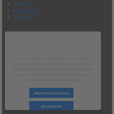
Konsum
Kooperation
Kreativität
Wir benötigen Ihre Zustimmung, um
den Twitter Plugin-Service zu laden!
Wir verwenden Twitter Plugin, um Inhalte
einzubetten. Dieser Service kann Daten zu Ihren
Aktivitäten sammeln. Bitte lesen Sie die Details
durch und stimmen Sie der Nutzung des Service
zu, um diese Inhalte anzuzeigen.
Mehr Informationen
Akzeptieren