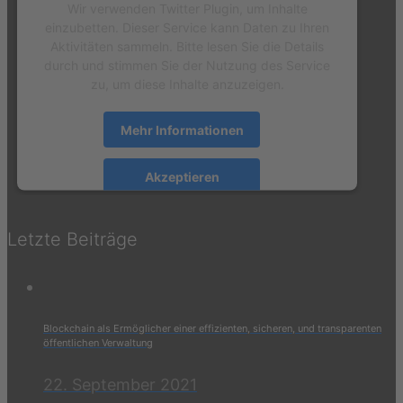
Wir verwenden Twitter Plugin, um Inhalte
einzubetten. Dieser Service kann Daten zu Ihren
Aktivitäten sammeln. Bitte lesen Sie die Details
durch und stimmen Sie der Nutzung des Service
zu, um diese Inhalte anzuzeigen.
Mehr Informationen
Akzeptieren
powered by
Usercentrics Consent Management
Platform
&
eRecht24
Letzte Beiträge
Blockchain als Ermöglicher einer effizienten, sicheren, und transparenten
öffentlichen Verwaltung
22. September 2021