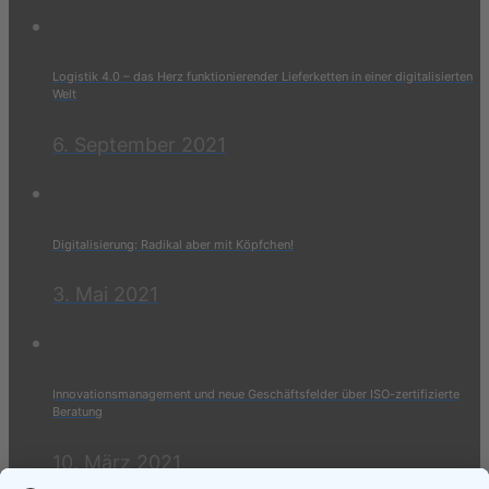
Logistik 4.0 – das Herz funktionierender Lieferketten in einer digitalisierten
Welt
6. September 2021
Digitalisierung: Radikal aber mit Köpfchen!
3. Mai 2021
Innovationsmanagement und neue Geschäftsfelder über ISO-zertifizierte
Beratung
10. März 2021