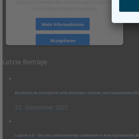
durch und stimmen Sie der Nutzung des Service
zu, um diese Inhalte anzuzeigen.
Mehr Informationen
Akzeptieren
powered by
Usercentrics Consent Management
Platform
&
eRecht24
Letzte Beiträge
Blockchain als Ermöglicher einer effizienten, sicheren, und transparenten öff
22. September 2021
Logistik 4.0 – das Herz funktionierender Lieferketten in einer digitalisierten W