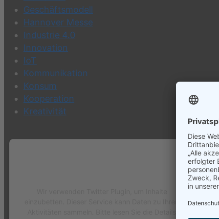
Geschäftsmodell
Hannover Messe
Industrie 4.0
Innovation
IoT
Kommunikation
Konsum
Kooperation
Kreativität
Wir benötigen Ihre Zustimmung, um
den Twitter Plugin-Service zu laden!
Wir verwenden Twitter Plugin, um Inhalte
einzubetten. Dieser Service kann Daten zu Ihren
Aktivitäten sammeln. Bitte lesen Sie die Details