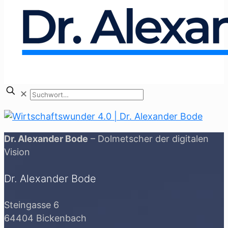
✕
Dr. Alexander Bode
– Dolmetscher der digitalen
Vision
Dr. Alexander Bode
Steingasse 6
64404 Bickenbach