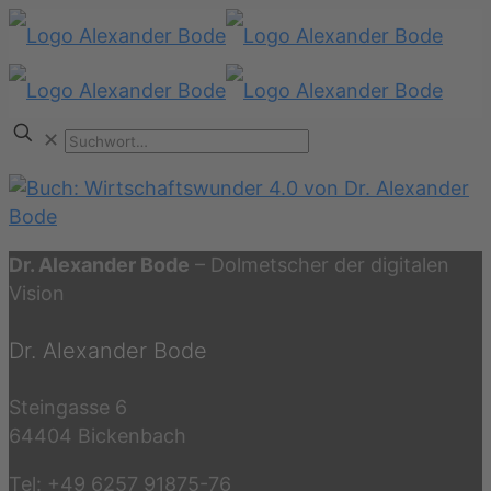
✕
Dr. Alexander Bode
– Dolmetscher der digitalen
Vision
Dr. Alexander Bode
Steingasse 6
64404 Bickenbach
Tel: +49 6257 91875-76