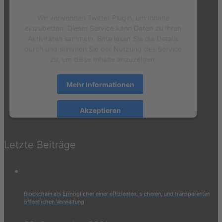
Wir verwenden Twitter Plugin, um Inhalte
einzubetten. Dieser Service kann Daten zu Ihren
Aktivitäten sammeln. Bitte lesen Sie die Details
durch und stimmen Sie der Nutzung des Service
zu, um diese Inhalte anzuzeigen.
Mehr Informationen
Akzeptieren
powered by
Usercentrics Consent Management
Platform
&
eRecht24
Letzte Beiträge
Blockchain als Ermöglicher einer effizienten, sicheren, und transparenten
öffentlichen Verwaltung