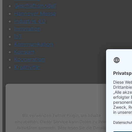
Geschäftsmodell
Hannover Messe
Industrie 4.0
Innovation
IoT
Kommunikation
Konsum
Kooperation
Kreativität
Wir benötigen Ihre Zustimmung, um
den Twitter Plugin-Service zu laden!
Wir verwenden Twitter Plugin, um Inhalte
einzubetten. Dieser Service kann Daten zu Ihren
Aktivitäten sammeln. Bitte lesen Sie die Details