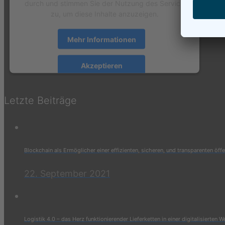
durch und stimmen Sie der Nutzung des Service
zu, um diese Inhalte anzuzeigen.
Mehr Informationen
Akzeptieren
powered by
Usercentrics Consent Management
Platform
&
eRecht24
Letzte Beiträge
Blockchain als Ermöglicher einer effizienten, sicheren, und transparenten öff
22. September 2021
Logistik 4.0 – das Herz funktionierender Lieferketten in einer digitalisierten W