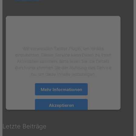
Wir benötigen Ihre Zustimmung, um
den Twitter Plugin-Service zu laden!
Wir verwenden Twitter Plugin, um Inhalte
einzubetten. Dieser Service kann Daten zu Ihren
Aktivitäten sammeln. Bitte lesen Sie die Details
durch und stimmen Sie der Nutzung des Service
zu, um diese Inhalte anzuzeigen.
Mehr Informationen
Akzeptieren
powered by
Usercentrics Consent Management
Platform
&
eRecht24
Letzte Beiträge