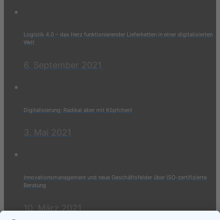
Logistik 4.0 – das Herz funktionierender Lieferketten in einer digitalisierten
Welt
6. September 2021
Digitalisierung: Radikal aber mit Köpfchen!
3. Mai 2021
Innovationsmanagement und neue Geschäftsfelder über ISO-zertifizierte
Beratung
10. März 2021