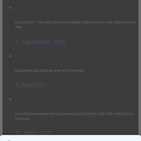
Logistik 4.0 – das Herz funktionierender Lieferketten in einer digitalisierten
Welt
6. September 2021
Digitalisierung: Radikal aber mit Köpfchen!
3. Mai 2021
Innovationsmanagement und neue Geschäftsfelder über ISO-zertifizierte
Beratung
10. März 2021