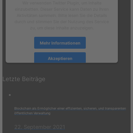
Wir verwenden Twitter Plugin, um Inhalte
einzubetten. Dieser Service kann Daten zu Ihren
Aktivitäten sammeln. Bitte lesen Sie die Details
durch und stimmen Sie der Nutzung des Service
zu, um diese Inhalte anzuzeigen.
Mehr Informationen
Akzeptieren
powered by
Usercentrics Consent Management
Platform
&
eRecht24
Letzte Beiträge
Blockchain als Ermöglicher einer effizienten, sicheren, und transparenten
öffentlichen Verwaltung
22. September 2021